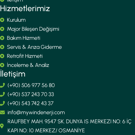
Hizmetlerimiz
Kurulum
Major Bileşen Değişimi
Bakım Hizmeti
Servis & Arıza Giderme
Retrofit Hizmeti
İnceleme & Analiz
İletişim
(+90) 506 977 56 80
(+90) 537 243 70 33
(+90) 543 742 43 37
info@mywindenerji.com
RAUFBEY MAH. 9547 SK. DUNYA IS MERKEZI NO: 6 İÇ
KAPI NO: 10 MERKEZ/ OSMANİYE